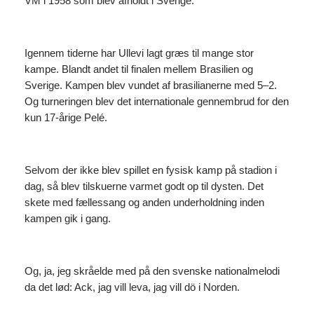
VM i 1958 som blev afholdt i Sverige.
Igennem tiderne har Ullevi lagt græs til mange stor
kampe. Blandt andet til finalen mellem Brasilien og
Sverige. Kampen blev vundet af brasilianerne med 5–2.
Og turneringen blev det internationale gennembrud for den
kun 17-årige Pelé.
Selvom der ikke blev spillet en fysisk kamp på stadion i
dag, så blev tilskuerne varmet godt op til dysten. Det
skete med fællessang og anden underholdning inden
kampen gik i gang.
Og, ja, jeg skråelde med på den svenske nationalmelodi
da det lød: Ack, jag vill leva, jag vill dö i Norden.