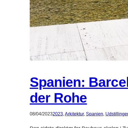
Spanien: Barce
der Rohe
08/04/2023
2023
, 
Arkitektur
, 
Spanien
, 
Udstillinge