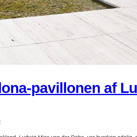
lona-pavillonen af L
r