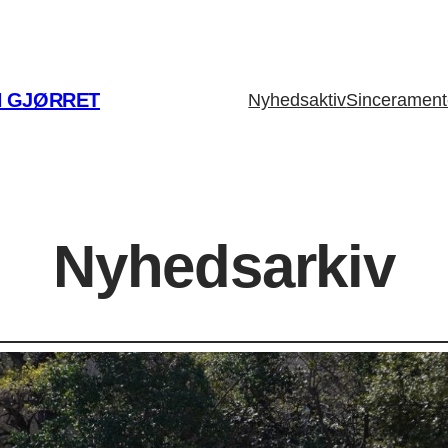
AN GJØRRET
Nyhedsaktiv
Sinceramente 
Nyhedsarkiv