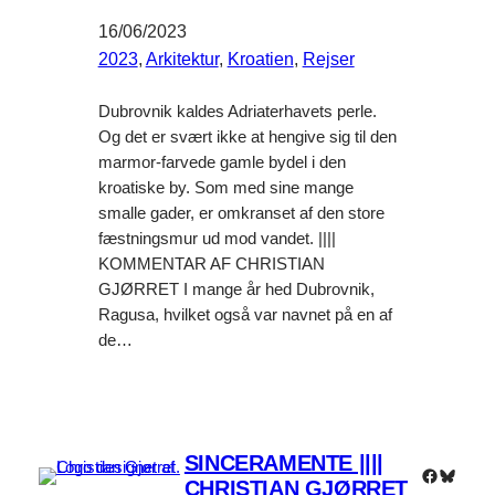
16/06/2023
2023
, 
Arkitektur
, 
Kroatien
, 
Rejser
Dubrovnik kaldes Adriaterhavets perle.
Og det er svært ikke at hengive sig til den
marmor-farvede gamle bydel i den
kroatiske by. Som med sine mange
smalle gader, er omkranset af den store
fæstningsmur ud mod vandet. ||||
KOMMENTAR AF CHRISTIAN
GJØRRET I mange år hed Dubrovnik,
Ragusa, hvilket også var navnet på en af
de…
SINCERAMENTE ||||
Faceboo
Bluesk
CHRISTIAN GJØRRET