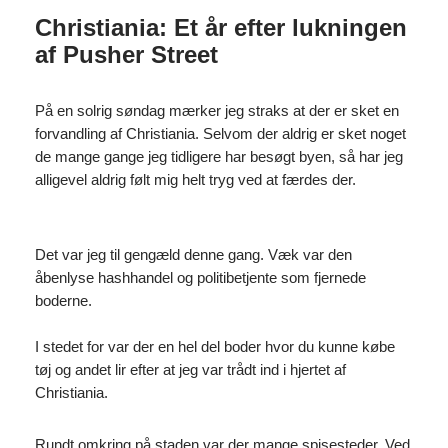
Christiania: Et år efter lukningen
af Pusher Street
På en solrig søndag mærker jeg straks at der er sket en
forvandling af Christiania. Selvom der aldrig er sket noget
de mange gange jeg tidligere har besøgt byen, så har jeg
alligevel aldrig følt mig helt tryg ved at færdes der.
Det var jeg til gengæld denne gang. Væk var den
åbenlyse hashhandel og politibetjente som fjernede
boderne.
I stedet for var der en hel del boder hvor du kunne købe
tøj og andet lir efter at jeg var trådt ind i hjertet af
Christiania.
Rundt omkring på staden var der mange spisesteder. Ved