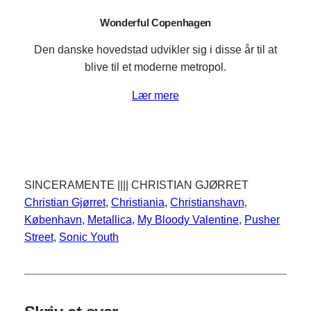
Wonderful Copenhagen
Den danske hovedstad udvikler sig i disse år til at
blive til et moderne metropol.
Lær mere
SINCERAMENTE |||| CHRISTIAN GJØRRET
Christian Gjørret
, 
Christiania
, 
Christianshavn
, 
København
, 
Metallica
, 
My Bloody Valentine
, 
Pusher
Street
, 
Sonic Youth