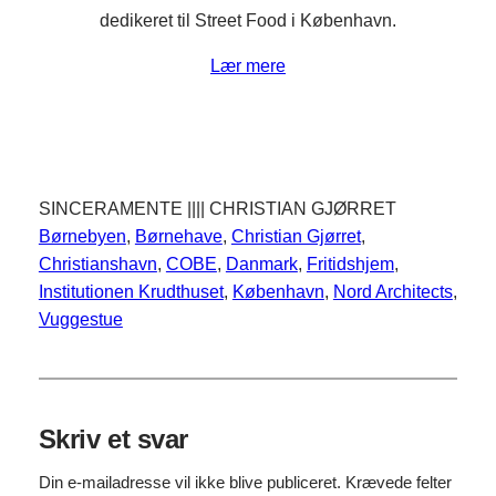
dedikeret til Street Food i København.
Lær mere
SINCERAMENTE |||| CHRISTIAN GJØRRET
Børnebyen
, 
Børnehave
, 
Christian Gjørret
, 
Christianshavn
, 
COBE
, 
Danmark
, 
Fritidshjem
, 
Institutionen Krudthuset
, 
København
, 
Nord Architects
, 
Vuggestue
Skriv et svar
Din e-mailadresse vil ikke blive publiceret.
Krævede felter