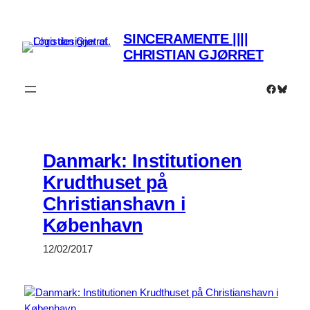
Spring
til
SINCERAMENTE ||||
indhold
CHRISTIAN GJØRRET
Faceboo
Bluesk
Danmark: Institutionen
Krudthuset på
Christianshavn i
København
12/02/2017