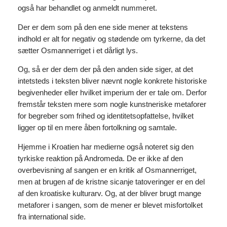
også har behandlet og anmeldt nummeret.
Der er dem som på den ene side mener at tekstens
indhold er alt for negativ og stødende om tyrkerne, da det
sætter Osmannerriget i et dårligt lys.
Og, så er der dem der på den anden side siger, at det
intetsteds i teksten bliver nævnt nogle konkrete historiske
begivenheder eller hvilket imperium der er tale om. Derfor
fremstår teksten mere som nogle kunstneriske metaforer
for begreber som frihed og identitetsopfattelse, hvilket
ligger op til en mere åben fortolkning og samtale.
Hjemme i Kroatien har medierne også noteret sig den
tyrkiske reaktion på Andromeda. De er ikke af den
overbevisning af sangen er en kritik af Osmannerriget,
men at brugen af de kristne sicanje tatoveringer er en del
af den kroatiske kulturarv. Og, at der bliver brugt mange
metaforer i sangen, som de mener er blevet misfortolket
fra international side.