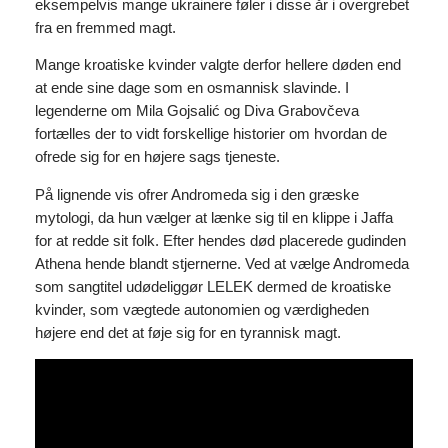
eksempelvis mange ukrainere føler i disse år i overgrebet
fra en fremmed magt.
Mange kroatiske kvinder valgte derfor hellere døden end
at ende sine dage som en osmannisk slavinde. I
legenderne om Mila Gojsalić og Diva Grabovčeva
fortælles der to vidt forskellige historier om hvordan de
ofrede sig for en højere sags tjeneste.
På lignende vis ofrer Andromeda sig i den græske
mytologi, da hun vælger at lænke sig til en klippe i Jaffa
for at redde sit folk. Efter hendes død placerede gudinden
Athena hende blandt stjernerne. Ved at vælge Andromeda
som sangtitel udødeliggør LELEK dermed de kroatiske
kvinder, som vægtede autonomien og værdigheden
højere end det at føje sig for en tyrannisk magt.