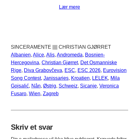
Lær mere
SINCERAMENTE |||| CHRISTIAN GJØRRET
Albanien
, 
Alice
, 
Alis
, 
Andromeda
, 
Bosnien-
Hercegovina
, 
Christian Gjørret
, 
Det Osmanniske
Rige
, 
Diva Grabovčeva
, 
ESC
, 
ESC 2026
, 
Eurovision
Song Contest
, 
Janissaries
, 
Kroatien
, 
LELEK
, 
Mila
Gojsalić
, 
Nân
, 
Østrig
, 
Schweiz
, 
Sicanje
, 
Veronica
Fusaro
, 
Wien
, 
Zagreb
Skriv et svar