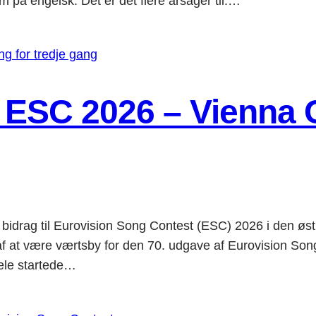
 på engelsk. Det er det flere årsager til.…
 ESC 2026 – Vienna C
ls bidrag til Eurovision Song Contest (ESC) 2026 i den
 være værtsby for den 70. udgave af Eurovision Song 
hele startede…