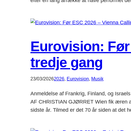
efter en lang årrække at have performet dem
Eurovision: Før
tredje gang
23/03/2026
2026
, 
Eurovision
, 
Musik
Anmeldelse af Frankrig, Finland, og Israe
AF CHRISTIAN GJØRRET Wien fik æren af at
sidste år. Tilmed er det 70 år siden at det 