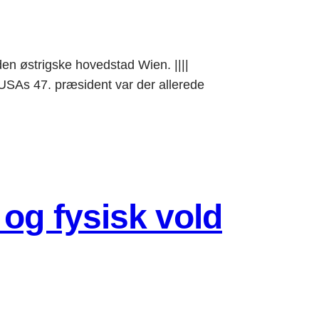
n østrigske hovedstad Wien. ||||
SAs 47. præsident var der allerede
og fysisk vold