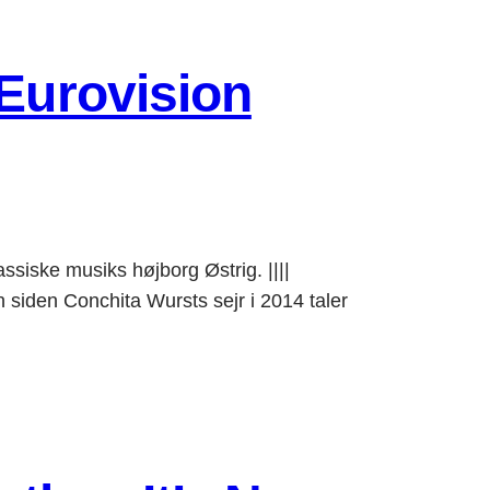
 Eurovision
siske musiks højborg Østrig. ||||
den Conchita Wursts sejr i 2014 taler