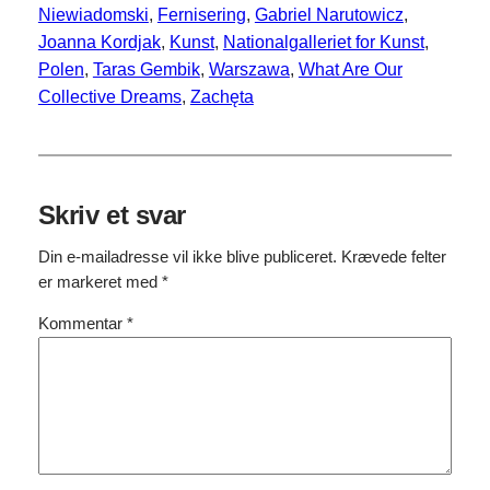
Niewiadomski
, 
Fernisering
, 
Gabriel Narutowicz
, 
Joanna Kordjak
, 
Kunst
, 
Nationalgalleriet for Kunst
, 
Polen
, 
Taras Gembik
, 
Warszawa
, 
What Are Our
Collective Dreams
, 
Zachęta
Skriv et svar
Din e-mailadresse vil ikke blive publiceret.
Krævede felter
er markeret med
*
Kommentar
*