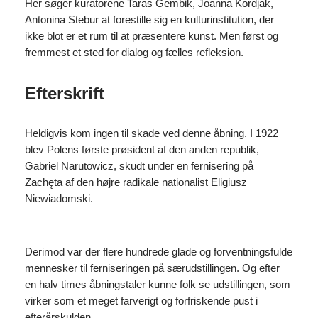
Her søger kuratorene Taras Gembik, Joanna Kordjak,
Antonina Stebur at forestille sig en kulturinstitution, der
ikke blot er et rum til at præsentere kunst. Men først og
fremmest et sted for dialog og fælles refleksion.
Efterskrift
Heldigvis kom ingen til skade ved denne åbning. I 1922
blev Polens første prøsident af den anden republik,
Gabriel Narutowicz, skudt under en fernisering på
Zachęta af den højre radikale nationalist Eligiusz
Niewiadomski.
Derimod var der flere hundrede glade og forventningsfulde
mennesker til ferniseringen på særudstillingen. Og efter
en halv times åbningstaler kunne folk se udstillingen, som
virker som et meget farverigt og forfriskende pust i
efterårskulden.