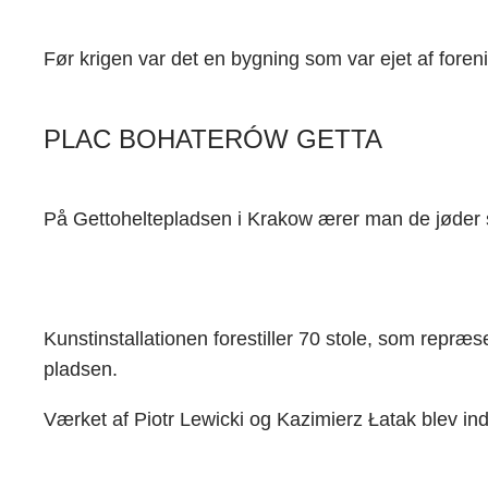
Før krigen var det en bygning som var ejet af fore
PLAC BOHATERÓW GETTA
På Gettoheltepladsen i Krakow ærer man de jøder s
Kunstinstallationen forestiller 70 stole, som repr
pladsen.
Værket af Piotr Lewicki og Kazimierz Łatak blev ind