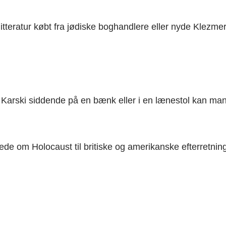
litteratur købt fra jødiske boghandlere eller nyde Klezme
 Karski siddende på en bænk eller i en lænestol kan man
de om Holocaust til britiske og amerikanske efterretning