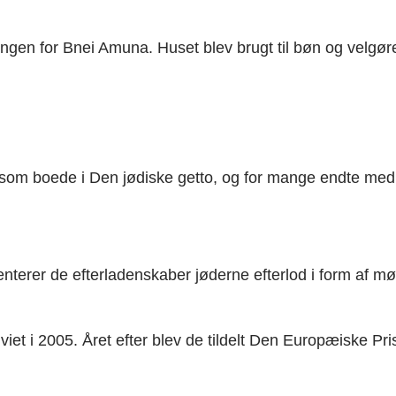
ningen for Bnei Amuna. Huset blev brugt til bøn og velg
om boede i Den jødiske getto, og for mange endte med dø
æsenterer de efterladenskaber jøderne efterlod i form af
viet i 2005. Året efter blev de tildelt Den Europæiske P