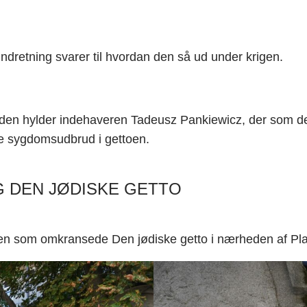
indretning svarer til hvordan den så ud under krigen.
n hylder indehaveren Tadeusz Pankiewicz, der som den en
re sygdomsudbrud i gettoen.
 DEN JØDISKE GETTO
 muren som omkransede Den jødiske getto i nærheden af P