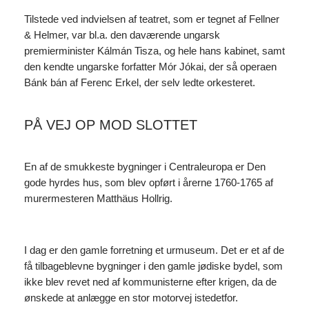
Tilstede ved indvielsen af teatret, som er tegnet af Fellner
& Helmer, var bl.a. den daværende ungarsk
premierminister Kálmán Tisza, og hele hans kabinet, samt
den kendte ungarske forfatter Mór Jókai, der så operaen
Bánk bán af Ferenc Erkel, der selv ledte orkesteret.
PÅ VEJ OP MOD SLOTTET
En af de smukkeste bygninger i Centraleuropa er Den
gode hyrdes hus, som blev opført i årerne 1760-1765 af
murermesteren Matthäus Hollrig.
I dag er den gamle forretning et urmuseum. Det er et af de
få tilbageblevne bygninger i den gamle jødiske bydel, som
ikke blev revet ned af kommunisterne efter krigen, da de
ønskede at anlægge en stor motorvej istedetfor.