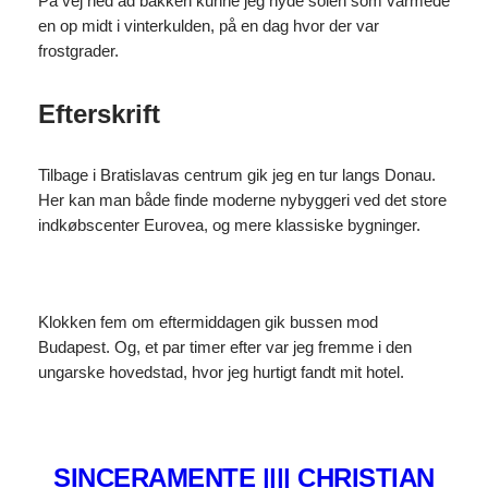
På vej ned ad bakken kunne jeg nyde solen som varmede
en op midt i vinterkulden, på en dag hvor der var
frostgrader.
Efterskrift
Tilbage i Bratislavas centrum gik jeg en tur langs Donau.
Her kan man både finde moderne nybyggeri ved det store
indkøbscenter Eurovea, og mere klassiske bygninger.
Klokken fem om eftermiddagen gik bussen mod
Budapest. Og, et par timer efter var jeg fremme i den
ungarske hovedstad, hvor jeg hurtigt fandt mit hotel.
SINCERAMENTE |||| CHRISTIAN