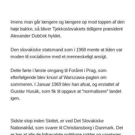
Imens man går længere og længere op mod toppen af den
høje bakke, så bliver Tjekkoslovakiets tidligere præsident
Alexander Dubček hyldet.
Den slovakiske statsmand som i 1968 mente at tiden var
moden til socialisme med et menneskeligt ansigt.
Dette førte i første omgang til Foråret i Prag, som
efterfølgende blev knust af Warszawa-pagten om
sommeren. I Januar 1969 blev han afsat, og erstattet af
Gustáv Husák, som fik til opgave at “normalisere” landet
igen.
Sidste stop inden Slottet, er ved Det Slovakiske
Nationalråd, som svarer til Christiansborg i Danmark. Det
er her at alle de folkevalgte politikere sidder og varetager