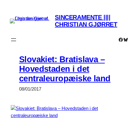
Spring
til
SINCERAMENTE ||||
indhold
CHRISTIAN GJØRRET
Faceboo
Bluesk
Slovakiet: Bratislava –
Hovedstaden i det
centraleuropæiske land
08/01/2017