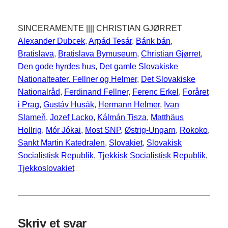
SINCERAMENTE |||| CHRISTIAN GJØRRET
Alexander Dubcek
, 
Arpád Tesár
, 
Bánk bán
, 
Bratislava
, 
Bratislava Bymuseum
, 
Christian Gjørret
, 
Den gode hyrdes hus
, 
Det gamle Slovakiske
Nationalteater. Fellner og Helmer
, 
Det Slovakiske
Nationalråd
, 
Ferdinand Fellner
, 
Ferenc Erkel
, 
Foråret
i Prag
, 
Gustáv Husák
, 
Hermann Helmer
, 
Ivan
Slameň
, 
Jozef Lacko
, 
Kálmán Tisza
, 
Matthäus
Hollrig
, 
Mór Jókai
, 
Most SNP
, 
Østrig-Ungarn
, 
Rokoko
, 
Sankt Martin Katedralen
, 
Slovakiet
, 
Slovakisk
Socialistisk Republik
, 
Tjekkisk Socialistisk Republik
, 
Tjekkoslovakiet
Skriv et svar