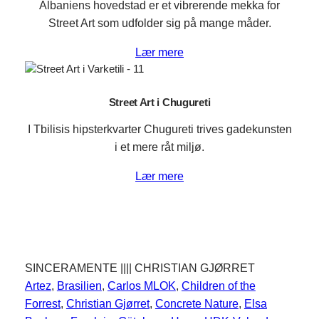
Albaniens hovedstad er et vibrerende mekka for
Street Art som udfolder sig på mange måder.
Lær mere
Street Art i Chugureti
I Tbilisis hipsterkvarter Chugureti trives gadekunsten
i et mere råt miljø.
Lær mere
SINCERAMENTE |||| CHRISTIAN GJØRRET
Artez
, 
Brasilien
, 
Carlos MLOK
, 
Children of the
Forrest
, 
Christian Gjørret
, 
Concrete Nature
, 
Elsa