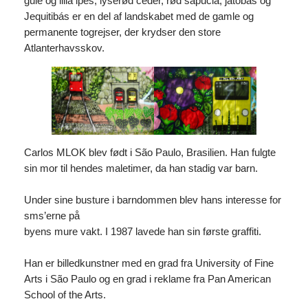
gule og lilla ipês, lyserød ceder, rød sapucia, jatobás og
Jequitibás er en del af landskabet med de gamle og
permanente togrejser, der krydser den store
Atlanterhavsskov.
Carlos MLOK blev født i São Paulo, Brasilien. Han fulgte
sin mor til hendes maletimer, da han stadig var barn.
Under sine busture i barndommen blev hans interesse for
sms’erne på
byens mure vakt. I 1987 lavede han sin første graffiti.
Han er billedkunstner med en grad fra University of Fine
Arts i São Paulo og en grad i reklame fra Pan American
School of the Arts.