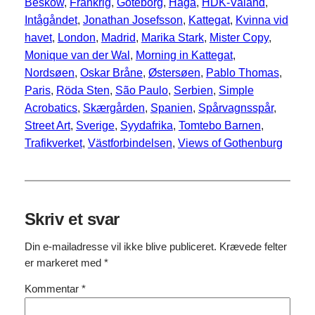
Beskow
, 
Frankrig
, 
Göteborg
, 
Haga
, 
HDK-Valand
, 
Intågåndet
, 
Jonathan Josefsson
, 
Kattegat
, 
Kvinna vid
havet
, 
London
, 
Madrid
, 
Marika Stark
, 
Mister Copy
, 
Monique van der Wal
, 
Morning in Kattegat
, 
Nordsøen
, 
Oskar Bråne
, 
Østersøen
, 
Pablo Thomas
, 
Paris
, 
Röda Sten
, 
São Paulo
, 
Serbien
, 
Simple
Acrobatics
, 
Skærgården
, 
Spanien
, 
Spårvagnsspår
, 
Street Art
, 
Sverige
, 
Syydafrika
, 
Tomtebo Barnen
, 
Trafikverket
, 
Västforbindelsen
, 
Views of Gothenburg
Skriv et svar
Din e-mailadresse vil ikke blive publiceret.
Krævede felter
er markeret med
*
Kommentar
*