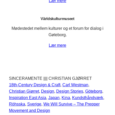
Lær mere
Världskulturmuseet
Mødestedet mellem kulturer og et forum for dialog i
Gøteborg.
Lær mere
SINCERAMENTE |||| CHRISTIAN GJØRRET
18th-Century Design & Craft
, 
Carl Westman
, 
Christian Gjørret
, 
Design
, 
Design Stories
, 
Göteborg
, 
Inspiration East Asia
, 
Japan
, 
Kina
, 
Kundsthåndværk
, 
Röhsska
, 
Sverige
, 
We Will Survive – The Prepper
Movement and Design