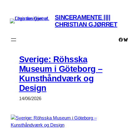
Spring
til
SINCERAMENTE ||||
indhold
CHRISTIAN GJØRRET
Faceboo
Bluesk
Sverige: Röhsska
Museum i Göteborg –
Kunsthåndværk og
Design
14/06/2026