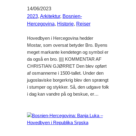
14/06/2023
2023
, 
Arkitektur
, 
Bosnien-
Hercegovina
, 
Historie
, 
Rejser
Hovedbyen i Hercegovina hedder
Mostar, som oversat betyder Bro. Byens
meget markante kendetegn og symbol er
da også en bro. |||| KOMMENTAR AF
CHRISTIAN GJØRRET Den blev opført
af osmannerne i 1500-tallet. Under den
jugoslaviske borgerkrig blev den sprængt
i stumper og stykker. Så, den udgave folk
i dag kan vandre på og beskue, er…