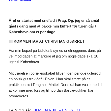
Året er startet med snefald i Prag
.
Og, jeg er så småt
gået i gang med at pakke min kuffert før turen går til
København om et par dage.
|||| KOMMENTAR AF CHRISTIAN GJØRRET
Fra min bopæl på Lidicka 5 synes snefnuggenes dans på
vej mod gaden at markere at jeg om nogle dage skal 10
uger til København.
Mit værelse i bofællesskabet bliver i den periode udlejet til
en polsk gut fra Łódź i Polen. Han skal starte på et
praktikophold i Prag hos Mattel. Der skal han være med til
at komme med forslag til hvordan Barbie-dukken kan
promoveres.
LÆS OGSÅ:
FILM: BARBIE – EN FYLDT