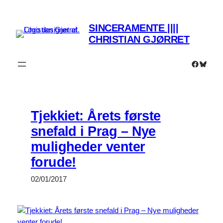
Spring
til
SINCERAMENTE ||||
indhold
CHRISTIAN GJØRRET
Faceboo
Bluesk
Tjekkiet: Årets første
snefald i Prag – Nye
muligheder venter
forude!
02/01/2017