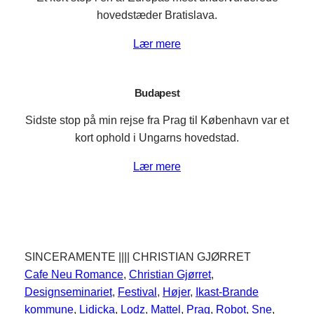
hovedstæder Bratislava.
Lær mere
Budapest
Sidste stop på min rejse fra Prag til København var et
kort ophold i Ungarns hovedstad.
Lær mere
SINCERAMENTE |||| CHRISTIAN GJØRRET
Cafe Neu Romance
, 
Christian Gjørret
, 
Designseminariet
, 
Festival
, 
Højer
, 
Ikast-Brande
kommune
, 
Lidicka
, 
Lodz
, 
Mattel
, 
Prag
, 
Robot
, 
Sne
, 