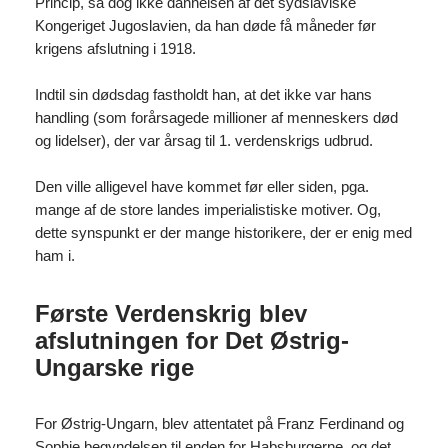
Princip, så dog ikke dannelsen af det sydslaviske
Kongeriget Jugoslavien, da han døde få måneder før
krigens afslutning i 1918.
Indtil sin dødsdag fastholdt han, at det ikke var hans
handling (som forårsagede millioner af menneskers død
og lidelser), der var årsag til 1. verdenskrigs udbrud.
Den ville alligevel have kommet før eller siden, pga.
mange af de store landes imperialistiske motiver. Og,
dette synspunkt er der mange historikere, der er enig med
ham i.
Første Verdenskrig blev
afslutningen for Det Østrig-
Ungarske rige
For Østrig-Ungarn, blev attentatet på Franz Ferdinand og
Sophie begyndelsen til enden for Habsburgerne, og det