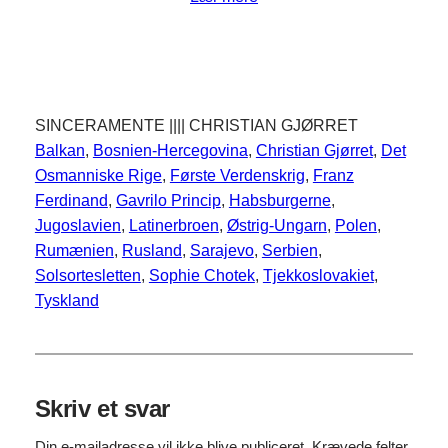
SINCERAMENTE |||| CHRISTIAN GJØRRET
Balkan
, 
Bosnien-Hercegovina
, 
Christian Gjørret
, 
Det
Osmanniske Rige
, 
Første Verdenskrig
, 
Franz
Ferdinand
, 
Gavrilo Princip
, 
Habsburgerne
, 
Jugoslavien
, 
Latinerbroen
, 
Østrig-Ungarn
, 
Polen
, 
Rumænien
, 
Rusland
, 
Sarajevo
, 
Serbien
, 
Solsortesletten
, 
Sophie Chotek
, 
Tjekkoslovakiet
, 
Tyskland
Skriv et svar
Din e-mailadresse vil ikke blive publiceret.
Krævede felter