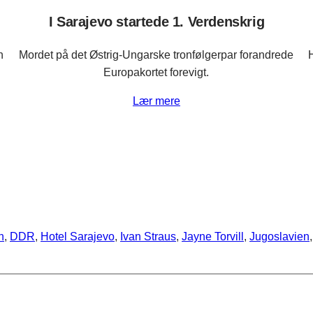
I Sarajevo startede 1. Verdenskrig
n
Mordet på det Østrig-Ungarske tronfølgerpar forandrede
H
Europakortet forevigt.
Lær mere
n
, 
DDR
, 
Hotel Sarajevo
, 
Ivan Straus
, 
Jayne Torvill
, 
Jugoslavien
,