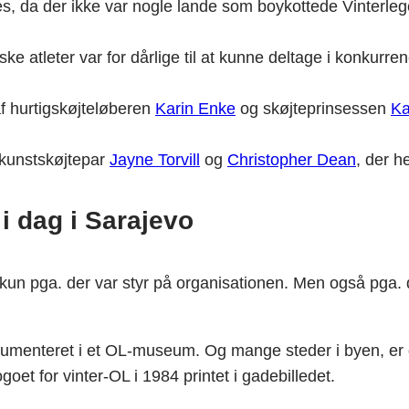
s, da der ikke var nogle lande som boykottede Vinterleg
e atleter var for dårlige til at kunne deltage i konkurre
f hurtigskøjteløberen
Karin Enke
og skøjteprinsessen
Ka
 kunstskøjtepar
Jayne Torvill
og
Christopher Dean
, der 
i dag i Sarajevo
un pga. der var styr på organisationen. Men også pga. d
okumenteret i et OL-museum. Og mange steder i byen, er 
et for vinter-OL i 1984 printet i gadebilledet.