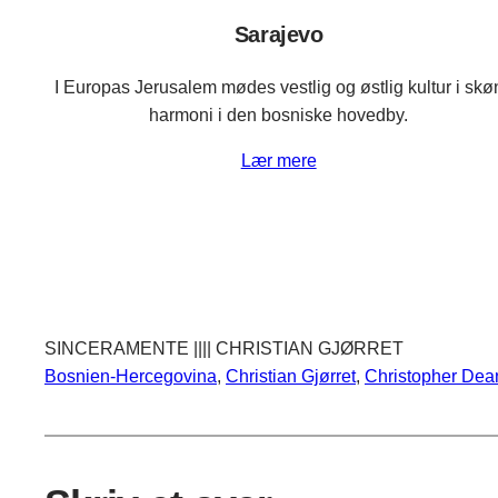
Sarajevo
I Europas Jerusalem mødes vestlig og østlig kultur i skø
harmoni i den bosniske hovedby.
Lær mere
SINCERAMENTE |||| CHRISTIAN GJØRRET
Bosnien-Hercegovina
, 
Christian Gjørret
, 
Christopher Dea