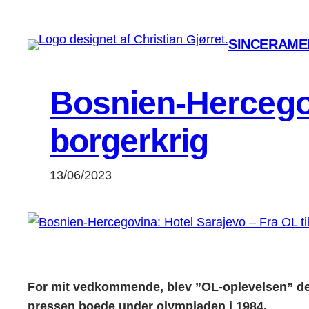
Spring
til
SINCERAMEN
indhold
Bosnien-Hercegov
borgerkrig
13/06/2023
For mit vedkommende, blev ”OL-oplevelsen” den a
pressen boede under olympiaden i 1984.