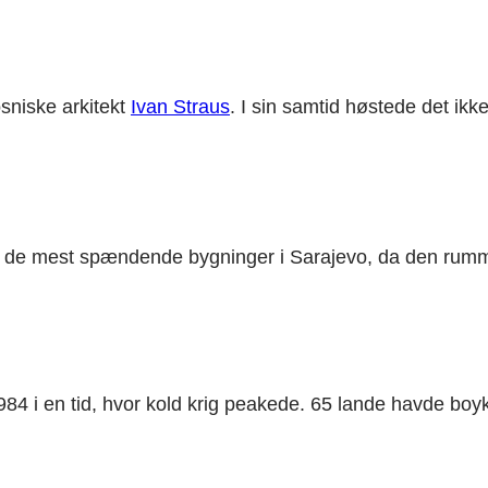
sniske arkitekt
Ivan Straus
. I sin samtid høstede det ik
af de mest spændende bygninger i Sarajevo, da den rumm
1984 i en tid, hvor kold krig peakede. 65 lande havde bo