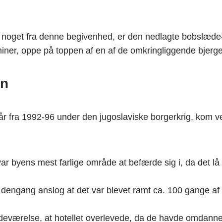
l se noget fra denne begivenhed, er den nedlagte bobslæd
miner, oppe på toppen af en af de omkringliggende bjerge
en
år fra 1992-96 under den jugoslaviske borgerkrig, kom ver
ar byens mest farlige område at befærde sig i, da det lå 
 dengang anslog at det var blevet ramt ca. 100 gange af
stedeværelse, at hotellet overlevede, da de havde omdanne