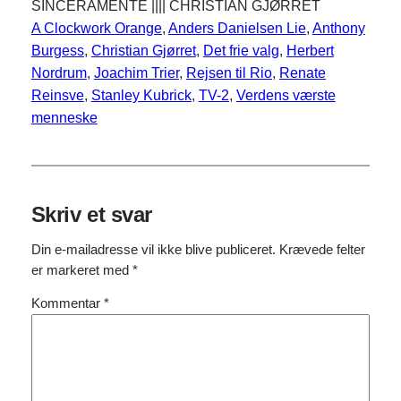
SINCERAMENTE |||| CHRISTIAN GJØRRET
A Clockwork Orange
, 
Anders Danielsen Lie
, 
Anthony
Burgess
, 
Christian Gjørret
, 
Det frie valg
, 
Herbert
Nordrum
, 
Joachim Trier
, 
Rejsen til Rio
, 
Renate
Reinsve
, 
Stanley Kubrick
, 
TV-2
, 
Verdens værste
menneske
Skriv et svar
Din e-mailadresse vil ikke blive publiceret.
Krævede felter
er markeret med
*
Kommentar
*