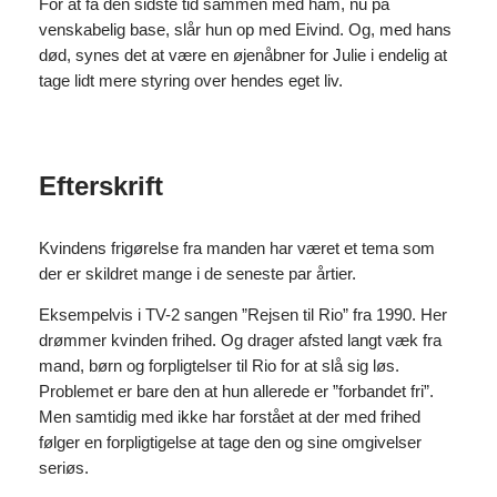
For at få den sidste tid sammen med ham, nu på
venskabelig base, slår hun op med Eivind. Og, med hans
død, synes det at være en øjenåbner for Julie i endelig at
tage lidt mere styring over hendes eget liv.
Efterskrift
Kvindens frigørelse fra manden har været et tema som
der er skildret mange i de seneste par årtier.
Eksempelvis i TV-2 sangen ”Rejsen til Rio” fra 1990. Her
drømmer kvinden frihed. Og drager afsted langt væk fra
mand, børn og forpligtelser til Rio for at slå sig løs.
Problemet er bare den at hun allerede er ”forbandet fri”.
Men samtidig med ikke har forstået at der med frihed
følger en forpligtigelse at tage den og sine omgivelser
seriøs.