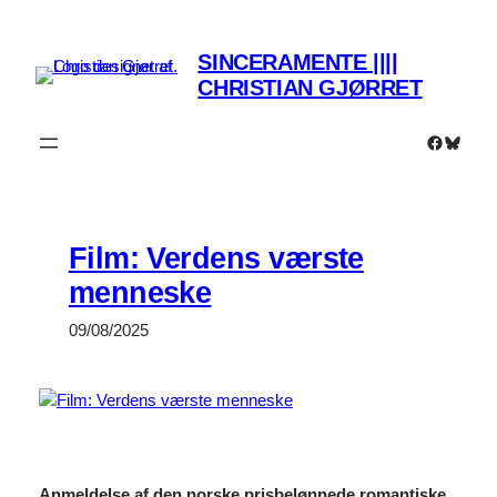
Spring
til
SINCERAMENTE ||||
indhold
CHRISTIAN GJØRRET
Faceboo
Bluesk
Film: Verdens værste
menneske
09/08/2025
Anmeldelse af den norske prisbelønnede romantiske