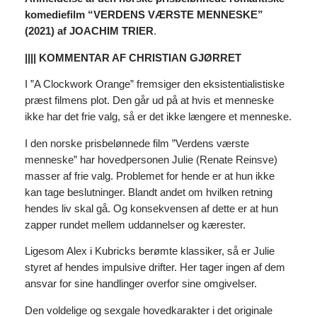
komediefilm “VERDENS VÆRSTE MENNESKE”
(2021) af JOACHIM TRIER
.
|||| KOMMENTAR AF CHRISTIAN GJØRRET
I ”A Clockwork Orange” fremsiger den eksistentialistiske
præst filmens plot. Den går ud på at hvis et menneske
ikke har det frie valg, så er det ikke længere et menneske.
I den norske prisbelønnede film ”Verdens værste
menneske” har hovedpersonen Julie (Renate Reinsve)
masser af frie valg. Problemet for hende er at hun ikke
kan tage beslutninger. Blandt andet om hvilken retning
hendes liv skal gå. Og konsekvensen af dette er at hun
zapper rundet mellem uddannelser og kærester.
Ligesom Alex i Kubricks berømte klassiker, så er Julie
styret af hendes impulsive drifter. Her tager ingen af dem
ansvar for sine handlinger overfor sine omgivelser.
Den voldelige og sexgale hovedkarakter i det originale